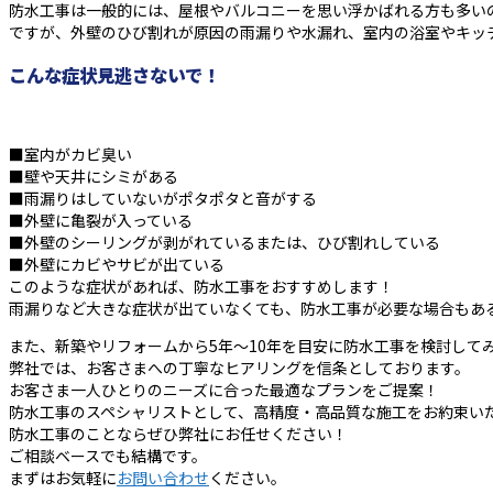
防水工事は一般的には、屋根やバルコニーを思い浮かばれる方も多い
ですが、外壁のひび割れが原因の雨漏りや水漏れ、室内の浴室やキッ
こんな症状見逃さないで！
■室内がカビ臭い
■壁や天井にシミがある
■雨漏りはしていないがポタポタと音がする
■外壁に亀裂が入っている
■外壁のシーリングが剥がれているまたは、ひび割れしている
■外壁にカビやサビが出ている
このような症状があれば、防水工事をおすすめします！
雨漏りなど大きな症状が出ていなくても、防水工事が必要な場合もあ
また、新築やリフォームから5年～10年を目安に防水工事を検討して
弊社では、お客さまへの丁寧なヒアリングを信条としております。
お客さま一人ひとりのニーズに合った最適なプランをご提案！
防水工事のスペシャリストとして、高精度・高品質な施工をお約束い
防水工事のことならぜひ弊社にお任せください！
ご相談ベースでも結構です。
まずはお気軽に
お問い合わせ
ください。